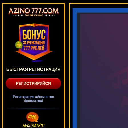
БЫСТРАЯ РЕГИСТРАЦИЯ
РЕГИСТРИРУЙСЯ
Регистрация абсолютно
бесплатна!