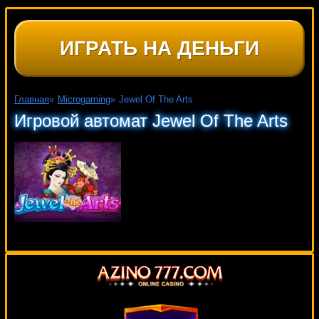
ИГРАТЬ НА ДЕНЬГИ
Главная
»
Microgaming
»
Jewel Of The Arts
Игровой автомат Jewel Of The Arts