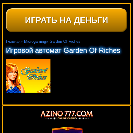
ИГРАТЬ НА ДЕНЬГИ
Главная
»
Microgaming
»
Garden Of Riches
Игровой автомат Garden Of Riches