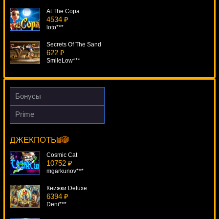
At The Copa
4534 ₽
loto***
Secrets Of The Sand
622 ₽
SmileLow***
Sea Sirens
337 ₽
superman***
Бонусы
King's Jester
Prime
1141 ₽
After Night Falls
Gamer***
17933 ₽
beautif***
ДЖЕКПОТЫ
Steam Punk Heroes
1895 ₽
Cosmic Cat
Egoistik***
10752 ₽
mgarkunov***
Книжки Deluxe
6394 ₽
Deni***